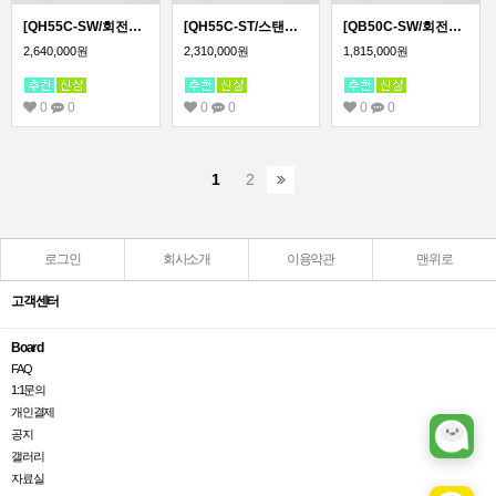
[QH55C-SW/회전형] 55인치 삼성 DID 회전형 광고용모니터/ 삼성디지털사이니지 LED패널 키오스크
[QH55C-ST/스탠드형]55인치 삼성 DID 스탠드형 광고용모니터/ 삼성디지털사이니지 LED패널 키오스크
[QB50C-SW/회전형]50인치 삼성 DID 회전형 광고용모니터/ 삼성디지털사이니지 LED패널 키오스크
2,640,000원
2,310,000원
1,815,000원
0
0
0
0
0
0
1
2
로그인
회사소개
이용약관
맨위로
고객센터
Board
FAQ
1:1문의
개인결제
공지
갤러리
자료실