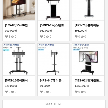
[1CA86]55~86인치/이동형 스탠드 거치대/대형모니터
[5MPS-1W]스탠드형 모니터 거치대 86~98인치 완제품 배송 TV 모니터 호환
[1PS-70] 블랙이동형 스탠드 거치대 ,사무실,회의실,병원,최고인기 상품,우수디자인,호텔로비 다양한tv거치tvzone
300,000원
950,000원
395,000원
1
0
0
0
0
0
[5MS-150]이동식 스탠드 모니터 거치대 /국내제작! 티비존 신제품!
[4FS-440T] 이동형 모니터 스탠드 거치대 40~55인치
[4ES-01] 전자칠판 대형 모니터 스탠드 거치대(주문제작)문의 1599-0479
129,000원
99,000원
1,150,000원
0
0
0
0
0
0
MORE ITEM +