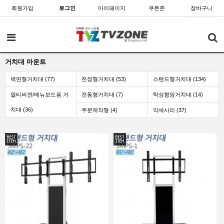
회원가입
로그인
마이페이지
쿠폰존
장바구니
거치대 마운트
벽면형거치대 (77)
천정형거치대 (53)
스탠드형거치대 (134)
멀티비젼/메뉴보드용 거
전동형거치대 (7)
탁상형암거치대 (14)
치대 (36)
주문제작형 (4)
악세사리 (37)