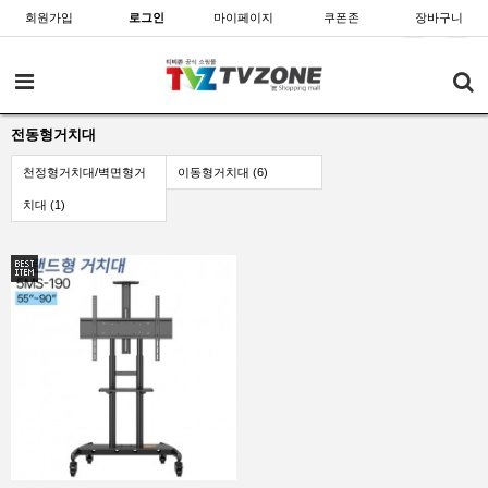
회원가입
로그인
마이페이지
쿠폰존
장바구니
전동형거치대
천정형거치대/벽면형거
이동형거치대 (6)
치대 (1)