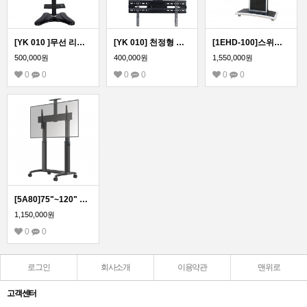
[YK 010 ]무선 리모콘 전동식 스탠드형 티비TV거치대/전동 이동식거치대
[YK 010] 천정형 티비TV거치대/무선 리모콘 전동식/ YK 010 전동티비거치대 티비존
[1EHD-100]스위치 자동높이조절 거치대(대형전자칠판), 전동형 이동형 스탠드/스위치로 위아래 조정가능
500,000원
400,000원
1,550,000원
0
0
0
0
0
0
[5A80]75"~120" 전동형 이동식 스탠드 tv/전자칠판 거치대 특대형 국내제작
1,150,000원
0
0
로그인
회사소개
이용약관
맨위로
고객센터