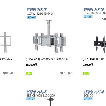
[1CPDP4250-A]실버, 대형 천정형 모니터/TV 거치대/방향조절가능
[1CPW-4250] 양면형/대형 천정형 거치대/ 쉬운조립
180,000원
72,000원
0
0
0
0