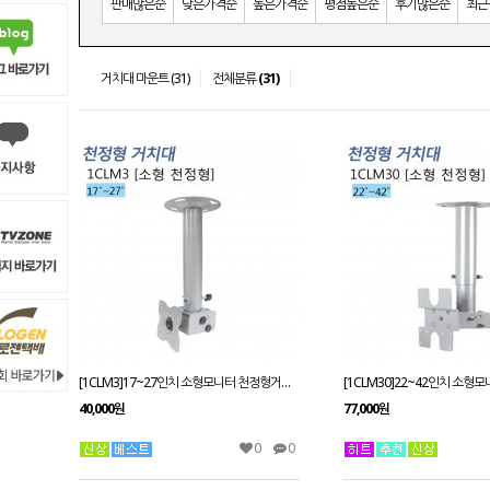
판매많은순
낮은가격순
높은가격순
평점높은순
후기많은순
최근
거치대 마운트 (31)
전체분류
(31)
[1CLM3]17~27인치 소형모니터 천정형거치대
40,000원
77,000원
0
0