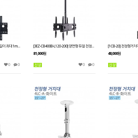
[3EZ-CB600]천정형거치대 봉길이 최대 1m/1.5m/2m선택
[3EZ-CB400B-L120-200] 양면형 듀얼 천정형거치대_23~55인치/상하각도조절/메뉴보드용/프랜차이즈/모니터링용/광고용/
81,000원
48,000원
0
0
0
0