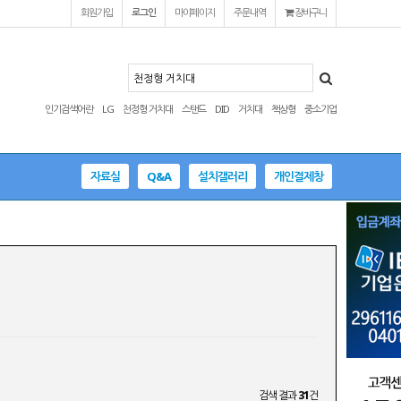
회원가입
로그인
마이페이지
주문내역
장바구니
인기검색어란
LG
천정형 거치대
스탠드
DID
거치대
책상형
중소기업
자료실
Q&A
설치갤러리
개인결제창
검색 결과
31
건