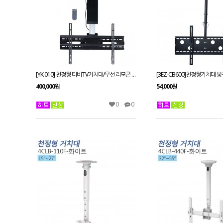
[YK 010] 천정형 티비TV거치대/무선 리모콘 전동식/ YK 010 전동티비거치대 티비존
400,000원
54,000원
0
0