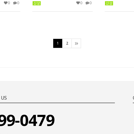
0
0
0
0
1
2
 US
99-0479